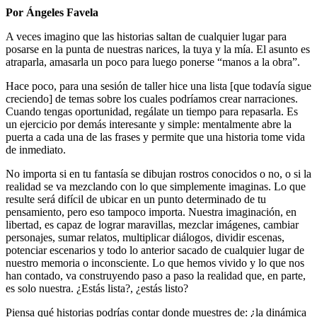
Por Ángeles Favela
A veces imagino que las historias saltan de cualquier lugar para
posarse en la punta de nuestras narices, la tuya y la mía. El asunto es
atraparla, amasarla un poco para luego ponerse “manos a la obra”.
Hace poco, para una sesión de taller hice una lista [que todavía sigue
creciendo] de temas sobre los cuales podríamos crear narraciones.
Cuando tengas oportunidad, regálate un tiempo para repasarla. Es
un ejercicio por demás interesante y simple: mentalmente abre la
puerta a cada una de las frases y permite que una historia tome vida
de inmediato.
No importa si en tu fantasía se dibujan rostros conocidos o no, o si la
realidad se va mezclando con lo que simplemente imaginas. Lo que
resulte será difícil de ubicar en un punto determinado de tu
pensamiento, pero eso tampoco importa. Nuestra imaginación, en
libertad, es capaz de lograr maravillas, mezclar imágenes, cambiar
personajes, sumar relatos, multiplicar diálogos, dividir escenas,
potenciar escenarios y todo lo anterior sacado de cualquier lugar de
nuestro memoria o inconsciente. Lo que hemos vivido y lo que nos
han contado, va construyendo paso a paso la realidad que, en parte,
es solo nuestra. ¿Estás lista?, ¿estás listo?
Piensa qué historias podrías contar donde muestres de: ¿la dinámica