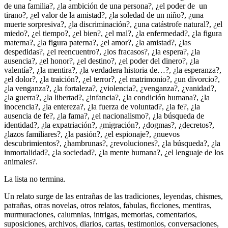
de una familia?, ¿la ambición de una persona?, ¿el poder de un
tirano?, ¿el valor de la amistad?, ¿la soledad de un niño?, ¿una
muerte sorpresiva?, ¿la discriminación?, ¿una catástrofe natural?, ¿el
miedo?, ¿el tiempo?, ¿el bien?, ¿el mal?, ¿la enfermedad?, ¿la figura
materna?, ¿la figura paterna?, ¿el amor?, ¿la amistad?, ¿las
despedidas?, ¿el reencuentro?, ¿los fracasos?, ¿la espera?, ¿la
ausencia?, ¿el honor?, ¿el destino?, ¿el poder del dinero?, ¿la
valentía?, ¿la mentira?, ¿la verdadera historia de…?, ¿la esperanza?,
¿el dolor?, ¿la traición?, ¿el terror?, ¿el matrimonio?, ¿un divorcio?,
¿la venganza?, ¿la fortaleza?, ¿violencia?, ¿venganza?, ¿vanidad?,
¿la guerra?, ¿la libertad?, ¿infancia?, ¿la condición humana?, ¿la
inocencia?, ¿la entereza?, ¿la fuerza de voluntad?, ¿la fe?, ¿la
ausencia de fe?, ¿la fama?, ¿el nacionalismo?, ¿la búsqueda de
identidad?, ¿la expatriación?, ¿migración?, ¿dogmas?, ¿decretos?,
¿lazos familiares?, ¿la pasión?, ¿el espionaje?, ¿nuevos
descubrimientos?, ¿hambrunas?, ¿revoluciones?, ¿la búsqueda?, ¿la
inmortalidad?, ¿la sociedad?, ¿la mente humana?, ¿el lenguaje de los
animales?.
La lista no termina.
Un relato surge de las entrañas de las tradiciones, leyendas, chismes,
patrañas, otras novelas, otros relatos, fabulas, ficciones, mentiras,
murmuraciones, calumnias, intrigas, memorias, comentarios,
suposiciones, archivos, diarios, cartas, testimonios, conversaciones,