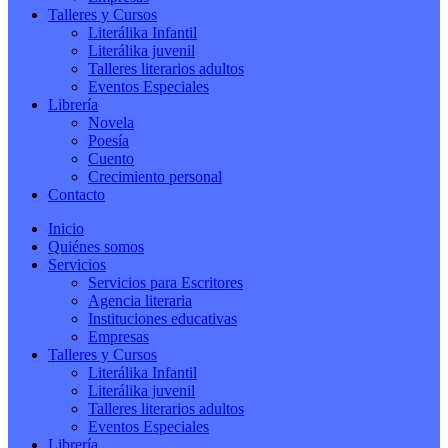
Talleres y Cursos
Literálika Infantil
Literálika juvenil
Talleres literarios adultos
Eventos Especiales
Librería
Novela
Poesía
Cuento
Crecimiento personal
Contacto
Inicio
Quiénes somos
Servicios
Servicios para Escritores
Agencia literaria
Instituciones educativas
Empresas
Talleres y Cursos
Literálika Infantil
Literálika juvenil
Talleres literarios adultos
Eventos Especiales
Librería