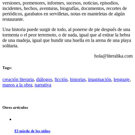
versiones, pormenores, informes, sucesos, noticias, episodios,
incidentes, hechos, aventuras, biografías, documentos, recortes de
periódicos, garabatos en servilletas, notas en manteletas de algún
restaurante.
Una historia puede surgir de todo, al ponerse de pie después de una
tormenta o el peor terremoto, o de nada, igual que al estirar la hebra
de una madeja, igual que hundir una huella en la arena de una playa
solitaria.
hola@literalika.com
Tags:
creación literaria
,
diálogos
,
ficción
,
historias
,
imaginación
,
lenguaje
,
manos a la obra
,
narrativa
Otros artículos
El miedo de los niños