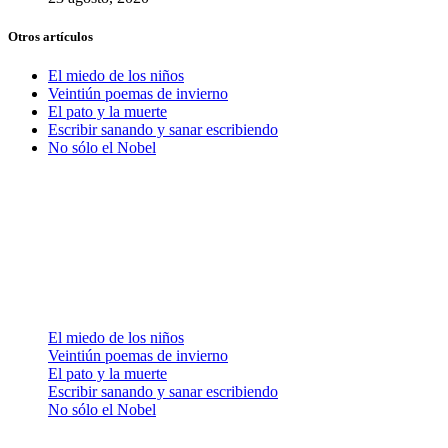
Otros artículos
El miedo de los niños
Veintiún poemas de invierno
El pato y la muerte
Escribir sanando y sanar escribiendo
No sólo el Nobel
Síguenos
Zona Literálika · BLOG
El miedo de los niños
Veintiún poemas de invierno
El pato y la muerte
Escribir sanando y sanar escribiendo
No sólo el Nobel