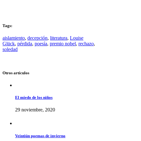
Tags:
aislamiento
,
decepción
,
literatura
,
Louise
Glück
,
pérdida
,
poesía
,
premio nobel
,
rechazo
,
soledad
Otros artículos
El miedo de los niños
29 noviembre, 2020
Veintiún poemas de invierno