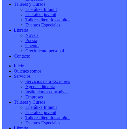
Talleres y Cursos
Literálika Infantil
Literálika juvenil
Talleres literarios adultos
Eventos Especiales
Librería
Novela
Poesía
Cuento
Crecimiento personal
Contacto
Inicio
Quiénes somos
Servicios
Servicios para Escritores
Agencia literaria
Instituciones educativas
Empresas
Talleres y Cursos
Literálika Infantil
Literálika juvenil
Talleres literarios adultos
Eventos Especiales
Librería