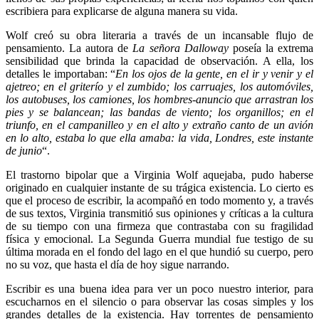
escribiera para explicarse de alguna manera su vida.
Wolf creó su obra literaria a través de un incansable flujo de
pensamiento. La autora de
La señora Dalloway
poseía la extrema
sensibilidad que brinda la capacidad de observación. A ella, los
detalles le importaban: “
En los ojos de la gente, en el ir y venir y el
ajetreo; en el griterío y el zumbido; los carruajes, los automóviles,
los autobuses, los camiones, los hombres-anuncio que arrastran los
pies y se balancean; las bandas de viento; los organillos; en el
triunfo, en el campanilleo y en el alto y extraño canto de un avión
en lo alto, estaba lo que ella amaba: la vida, Londres, este instante
de junio
“.
El trastorno bipolar que a Virginia Wolf aquejaba, pudo haberse
originado en cualquier instante de su trágica existencia. Lo cierto es
que el proceso de escribir, la acompañó en todo momento y, a través
de sus textos, Virginia transmitió sus opiniones y críticas a la cultura
de su tiempo con una firmeza que contrastaba con su fragilidad
física y emocional. La Segunda Guerra mundial fue testigo de su
última morada en el fondo del lago en el que hundió su cuerpo, pero
no su voz, que hasta el día de hoy sigue narrando.
Escribir es una buena idea para ver un poco nuestro interior, para
escucharnos en el silencio o para observar las cosas simples y los
grandes detalles de la existencia. Hay torrentes de pensamiento