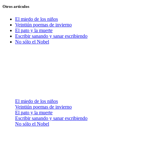
Otros artículos
El miedo de los niños
Veintiún poemas de invierno
El pato y la muerte
Escribir sanando y sanar escribiendo
No sólo el Nobel
Síguenos
Zona Literálika · BLOG
El miedo de los niños
Veintiún poemas de invierno
El pato y la muerte
Escribir sanando y sanar escribiendo
No sólo el Nobel
Contacto