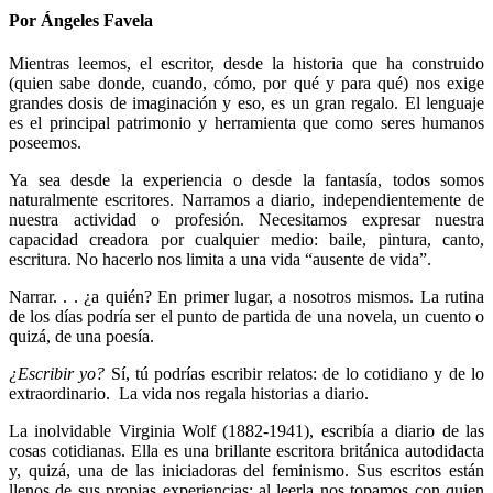
Por Ángeles Favela
Mientras leemos, el escritor, desde la historia que ha construido
(quien sabe donde, cuando, cómo, por qué y para qué) nos exige
grandes dosis de imaginación y eso, es un gran regalo. El lenguaje
es el principal patrimonio y herramienta que como seres humanos
poseemos.
Ya sea desde la experiencia o desde la fantasía, todos somos
naturalmente escritores. Narramos a diario, independientemente de
nuestra actividad o profesión. Necesitamos expresar nuestra
capacidad creadora por cualquier medio: baile, pintura, canto,
escritura. No hacerlo nos limita a una vida “ausente de vida”.
Narrar. . . ¿a quién? En primer lugar, a nosotros mismos. La rutina
de los días podría ser el punto de partida de una novela, un cuento o
quizá, de una poesía.
¿Escribir yo?
Sí, tú podrías escribir relatos: de lo cotidiano y de lo
extraordinario. La vida nos regala historias a diario.
La inolvidable Virginia Wolf (1882-1941), escribía a diario de las
cosas cotidianas. Ella es una brillante escritora británica autodidacta
y, quizá, una de las iniciadoras del feminismo. Sus escritos están
llenos de sus propias experiencias; al leerla nos topamos con quien