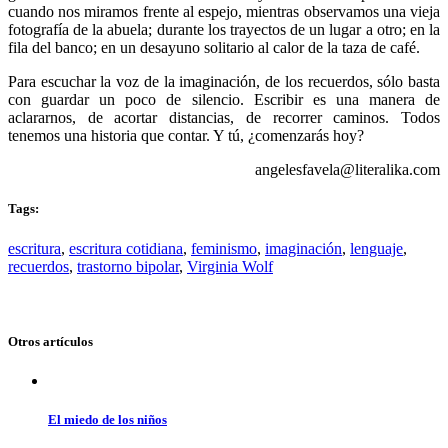
cuando nos miramos frente al espejo, mientras observamos una vieja
fotografía de la abuela; durante los trayectos de un lugar a otro; en la
fila del banco; en un desayuno solitario al calor de la taza de café.
Para escuchar la voz de la imaginación, de los recuerdos, sólo basta
con guardar un poco de silencio. Escribir es una manera de
aclararnos, de acortar distancias, de recorrer caminos. Todos
tenemos una historia que contar. Y tú, ¿comenzarás hoy?
angelesfavela@literalika.com
Tags:
escritura
,
escritura cotidiana
,
feminismo
,
imaginación
,
lenguaje
,
recuerdos
,
trastorno bipolar
,
Virginia Wolf
Otros artículos
El miedo de los niños