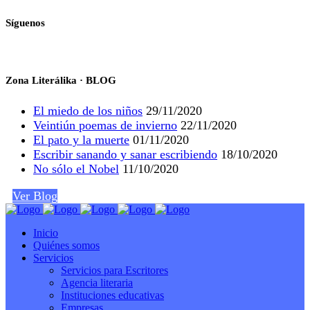
Síguenos
Zona Literálika · BLOG
El miedo de los niños
29/11/2020
Veintiún poemas de invierno
22/11/2020
El pato y la muerte
01/11/2020
Escribir sanando y sanar escribiendo
18/10/2020
No sólo el Nobel
11/10/2020
Ver Blog
Inicio
Quiénes somos
Servicios
Servicios para Escritores
Agencia literaria
Instituciones educativas
Empresas